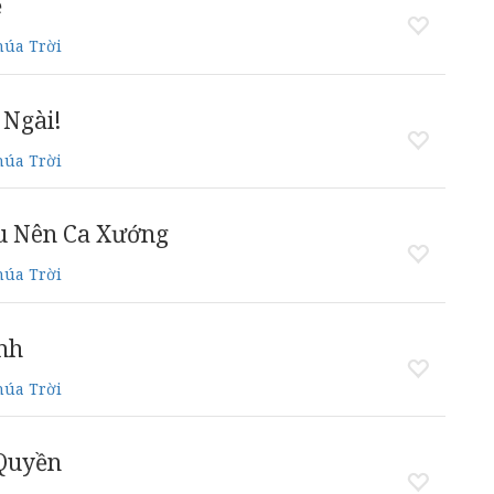
ế
húa Trời
 Ngài!
húa Trời
u Nên Ca Xướng
húa Trời
nh
húa Trời
 Quyền