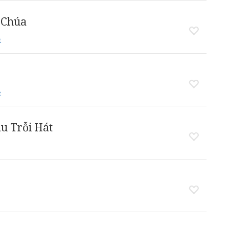
 Chúa
t
t
u Trỗi Hát