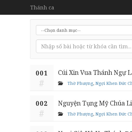
Thánh ca
Cúi Xin Vua Thánh Ngự L
001
Thờ Phượng
,
Ngợi Khen Đức C
Nguyện Tụng Mỹ Chúa L
002
Thờ Phượng
,
Ngợi Khen Đức C