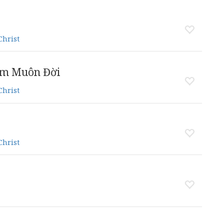
Christ
âm Muôn Đời
Christ
Christ