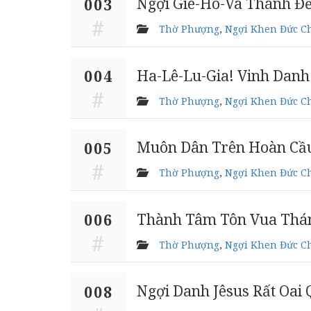
Ngợi Giê-Hô-Va Thánh Đ
003
Thờ Phượng
,
Ngợi Khen Đức C
Ha-Lê-Lu-Gia! Vinh Danh
004
Thờ Phượng
,
Ngợi Khen Đức C
Muôn Dân Trên Hoàn Cầ
005
Thờ Phượng
,
Ngợi Khen Đức C
Thành Tâm Tôn Vua Thá
006
Thờ Phượng
,
Ngợi Khen Đức C
Ngợi Danh Jêsus Rất Oai
008