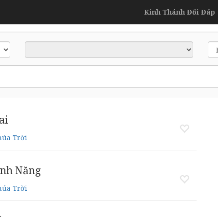
Kinh Thánh Đối Đáp
ai
húa Trời
inh Năng
húa Trời