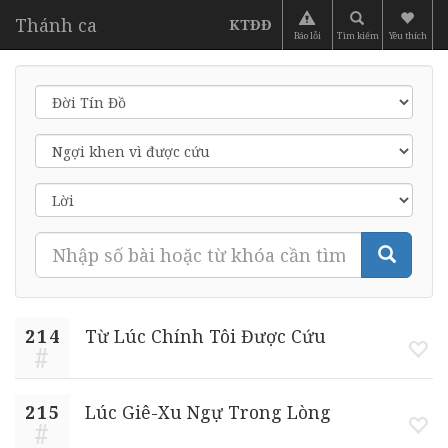
Thánh ca
KTĐĐ
Báo lỗi
Tìm kiếm
Yêu thích
214
Từ Lúc Chính Tôi Được Cứu
215
Lúc Giê-Xu Ngự Trong Lòng