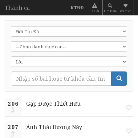
Thánh ca
KTĐĐ
Báo lỗi
Tìm kiếm
Yêu thích
206
Gặp Được Thiết Hữu
207
Ánh Thái Dương Này