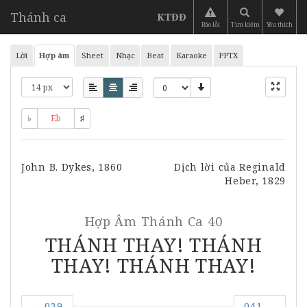
Thánh ca
KTĐĐ
Báo lỗi
Tìm kiếm
Yêu thích
Lời
Hợp âm
Sheet
Nhạc
Beat
Karaoke
PPTX
♭
Eb
♯
John B. Dykes, 1860
Dịch lời của Reginald
Heber, 1829
Hợp Âm
Thánh Ca 40
THÁNH THAY! THÁNH
THAY! THÁNH THAY!
←
039
041
→