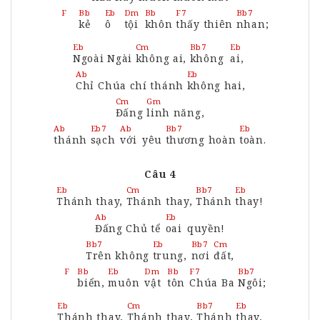
Bb
Eb
Dm
Bb
F7
Bb7
F
kẻ
ô
tội
khôn
thấy
thiên
nhan
;
Eb
Cm
Bb7
Eb
Ngoài
Ngài
không
ai,
không
ai,
Ab
Eb
Chỉ
Chúa chí thánh
không
hai,
Cm
Gm
Đấng
linh
năng,
Ab
Eb7
Ab
Bb7
Eb
thánh
sạch
với
yêu
thương
hoàn
toàn.
Câu 4
Eb
Cm
Bb7
Eb
Thánh
thay,
Thánh
thay,
Thánh
thay
!
Ab
Eb
Đấng
Chủ tể
oai
quyền!
Bb7
Eb
Bb7
Cm
Trên
không
trung,
nơi
đất,
Bb
Eb
Dm
Bb
F7
Bb7
F
biển,
muôn
vật
tôn
Chúa
Ba
Ngôi
;
Eb
Cm
Bb7
Eb
Thánh
thay,
Thánh
thay,
Thánh
thay,