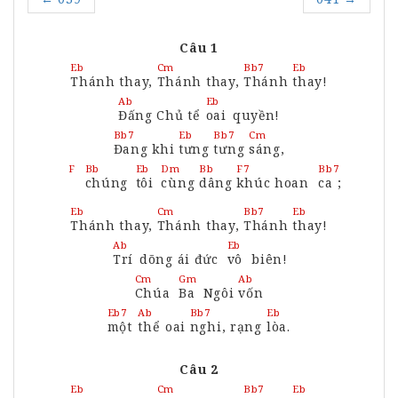
Câu 1
Eb
Cm
Bb7
Eb
Thánh
thay,
Thánh
thay,
Thánh
thay
!
Ab
Eb
Đấng
Chủ tể
oai
quyền!
Bb7
Eb
Bb7
Cm
Đang
khi
tưng
tưng
sáng,
Bb
Eb
Dm
Bb
F7
Bb7
F
chúng
tôi
cùng
dâng
khúc
hoan
ca
;
Eb
Cm
Bb7
Eb
Thánh
thay,
Thánh
thay,
Thánh
thay
!
Ab
Eb
Trí
dõng ái đức
vô
biên!
Cm
Gm
Ab
Chúa
Ba
Ngôi
vốn
Eb7
Ab
Bb7
Eb
một
thể
oai
nghi,
rạng
lòa.
Câu 2
Eb
Cm
Bb7
Eb