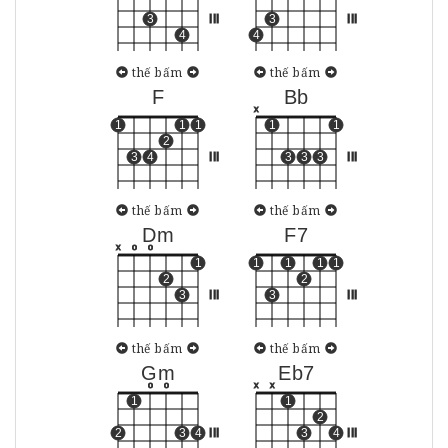
3
III
3
III
4
4
thế bấm
thế bấm
F
Bb
x
1
1
1
1
1
2
3
4
III
3
3
3
III
thế bấm
thế bấm
Dm
F7
x
o
o
1
1
1
1
1
2
2
3
III
3
III
thế bấm
thế bấm
Gm
Eb7
o
o
x
x
1
1
2
2
3
4
III
3
4
III