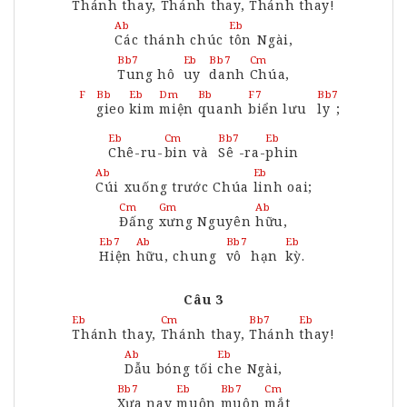
Thánh
thay,
Thánh
thay,
Thánh
thay
!
Ab
Eb
Các
thánh chúc
tôn
Ngài,
Bb7
Eb
Bb7
Cm
Tung
hô
uy
danh
Chúa,
Bb
Eb
Dm
Bb
F7
Bb7
F
gieo
kim
miện
quanh
biển
lưu
ly
;
Eb
Cm
Bb7
Eb
Chê
-ru-
bin
và
Sê
-ra-
phin
Ab
Eb
Cúi
xuống trước Chúa
linh
oai;
Cm
Gm
Ab
Đấng
xưng
Nguyên
hữu,
Eb7
Ab
Bb7
Eb
Hiện
hữu,
chung
vô
hạn
kỳ.
Câu 3
Eb
Cm
Bb7
Eb
Thánh
thay,
Thánh
thay,
Thánh
thay
!
Ab
Eb
Dẫu
bóng tối
che
Ngài,
Bb7
Eb
Bb7
Cm
Xưa
nay
muôn
muôn
mắt