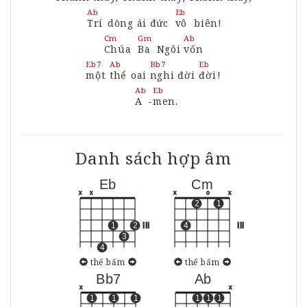
Ab
Eb
Trí
dõng ái đức
vô
biên!
Cm
Gm
Ab
Chúa
Ba
Ngôi
vốn
Eb7
Ab
Bb7
Eb
một
thể
oai
nghi
đời
đời
!
Ab
Eb
A
-
men.
Danh sách hợp âm
Eb
Cm
x
x
x
o
x
2
1
1
2
III
4
III
3
4
thế bấm
thế bấm
Bb7
Ab
x
x
1
1
1
1
1
1