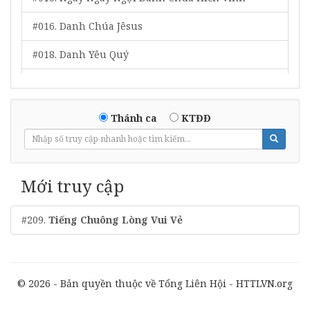
#016. Danh Chúa Jêsus
#018. Danh Yêu Quý
#019. Tôn Vinh Chúa Tôi
#020. Ngợi Khen Đấng Quân Lâm Muôn Đời
Thánh ca
KTĐĐ
#021. Cứu Chúa Siêu Việt
#022. Ta Bước Lên Si-Ôn
Mới truy cập
#023. Tôn Vinh Chân Thần
#209.
Tiếng Chuông Lòng Vui Vẻ
#026. Chúc Cho Đấng Ngồi Trên Ngôi
#028. Phước Nguyên Từ Trời Xin Chảy Vào Lòng
#033. Dương Quang Tâm Hồn
© 2026 - Bản quyền thuộc về Tổng Liên Hội - HTTLVN.org
#039. Tôn Vinh Ba Ngôi