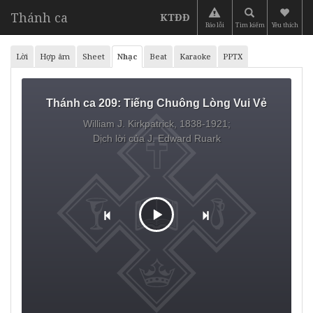
Thánh ca
KTĐĐ
Báo lỗi
Tìm kiếm
Yêu thích
Lời
Hợp âm
Sheet
Nhạc
Beat
Karaoke
PPTX
Thánh ca 209:
Tiếng Chuông Lòng Vui Vẻ
William J. Kirkpatrick, 1838-1921;
Dịch lời của J. Edward Ruark