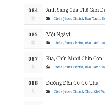
Ánh Sáng Của Thế Giới D
084
Chúa Jêsus Christ
,
Bản Tánh Đờ
Một Ngày!
085
Chúa Jêsus Christ
,
Bản Tánh Đờ
Kìa, Chín Mươi Chín Con
087
Chúa Jêsus Christ
,
Bản Tánh Đờ
Đường Đến Gô-Gô-Tha
088
Chúa Jêsus Christ
,
Chịu Khổ Và