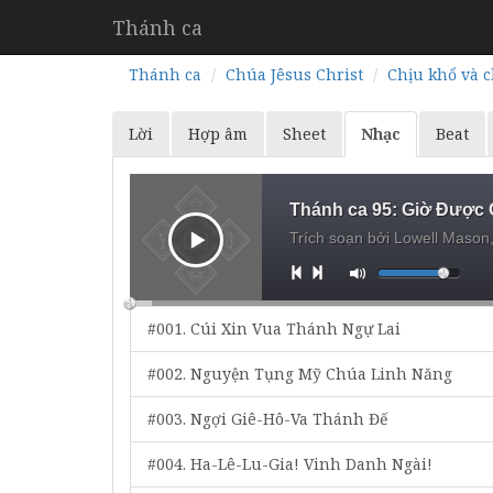
Thánh ca
Thánh ca
Chúa Jêsus Christ
Chịu khổ và c
Lời
Hợp âm
Sheet
Nhạc
Beat
Thánh ca 95:
Giờ Được 
Trích soạn bởi Lowell Mason
#001. Cúi Xin Vua Thánh Ngự Lai
#002. Nguyện Tụng Mỹ Chúa Linh Năng
#003. Ngợi Giê-Hô-Va Thánh Đế
#004. Ha-Lê-Lu-Gia! Vinh Danh Ngài!