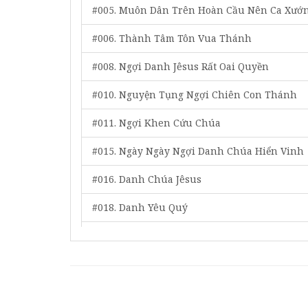
#005. Muôn Dân Trên Hoàn Cầu Nên Ca Xướ
#006. Thành Tâm Tôn Vua Thánh
#008. Ngợi Danh Jêsus Rất Oai Quyền
#010. Nguyện Tụng Ngợi Chiên Con Thánh
#011. Ngợi Khen Cứu Chúa
#015. Ngày Ngày Ngợi Danh Chúa Hiển Vinh
#016. Danh Chúa Jêsus
#018. Danh Yêu Quý
#019. Tôn Vinh Chúa Tôi
#020. Ngợi Khen Đấng Quân Lâm Muôn Đời
#021. Cứu Chúa Siêu Việt