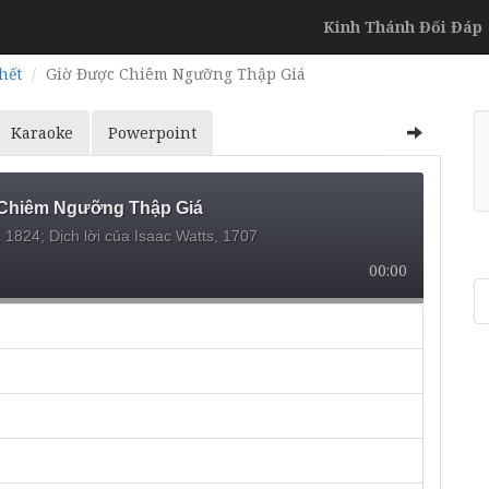
Kinh Thánh Đối Đáp
hết
Giờ Được Chiêm Ngưỡng Thập Giá
Karaoke
Powerpoint
Chiêm Ngưỡng Thập Giá
, 1824;
Dịch lời của Isaac Watts, 1707
00:00