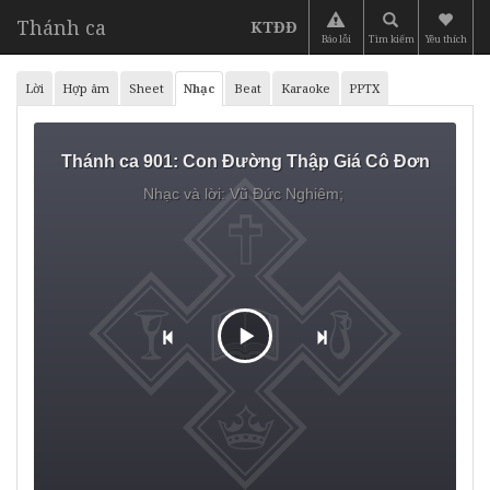
Thánh ca
KTĐĐ
Báo lỗi
Tìm kiếm
Yêu thích
Lời
Hợp âm
Sheet
Nhạc
Beat
Karaoke
PPTX
Thánh ca 901:
Con Đường Thập Giá Cô Đơn
Nhạc và lời: Vũ Đức Nghiêm;