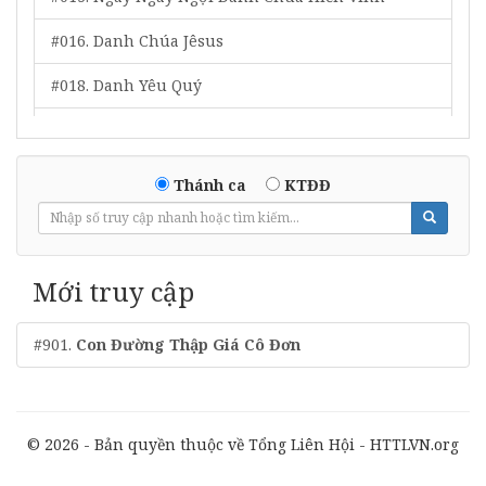
#016. Danh Chúa Jêsus
#018. Danh Yêu Quý
#019. Tôn Vinh Chúa Tôi
#020. Ngợi Khen Đấng Quân Lâm Muôn Đời
Thánh ca
KTĐĐ
#021. Cứu Chúa Siêu Việt
#022. Ta Bước Lên Si-Ôn
Mới truy cập
#023. Tôn Vinh Chân Thần
#901.
Con Đường Thập Giá Cô Đơn
#026. Chúc Cho Đấng Ngồi Trên Ngôi
#028. Phước Nguyên Từ Trời Xin Chảy Vào Lòng
#033. Dương Quang Tâm Hồn
© 2026 - Bản quyền thuộc về Tổng Liên Hội - HTTLVN.org
#039. Tôn Vinh Ba Ngôi