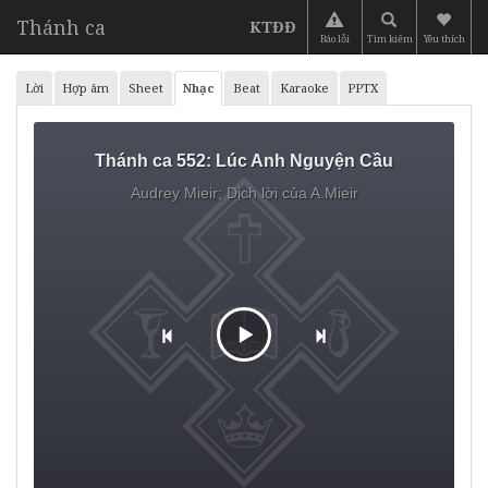
Thánh ca
KTĐĐ
Báo lỗi
Tìm kiếm
Yêu thích
Lời
Hợp âm
Sheet
Nhạc
Beat
Karaoke
PPTX
Thánh ca 552:
Lúc Anh Nguyện Cầu
Audrey Mieir;
Dịch lời của A.Mieir