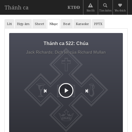
Thánh ca
KTĐĐ
Báo lỗi
Tìm kiếm
Yêu thích
Lời
Hợp âm
Sheet
Nhạc
Beat
Karaoke
PPTX
Thánh ca 522:
Chúa
Jack Richards;
Dịch lời của Richard Mullan