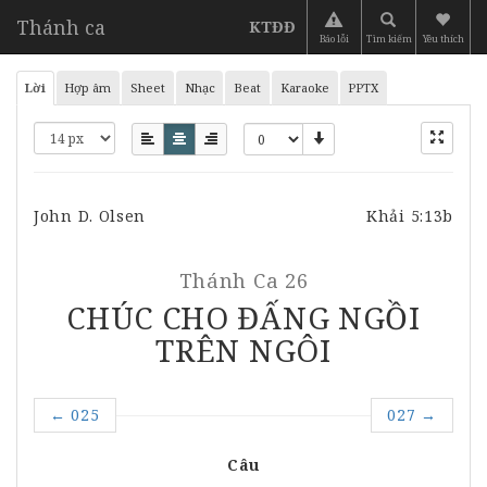
Thánh ca
KTĐĐ
Báo lỗi
Tìm kiếm
Yêu thích
Lời
Hợp âm
Sheet
Nhạc
Beat
Karaoke
PPTX
John D. Olsen
Khải 5:13b
Thánh Ca 26
CHÚC CHO ĐẤNG NGỒI
TRÊN NGÔI
←
025
027
→
Câu