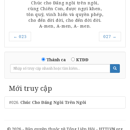
Chúc
cho
Đấng
ngồi
trên
ngôi,
cùng
Chiên
Con,
được
ngợi
khen,
tôn
quý,
vinh
hiển và quyền
phép,
cho
đến
đời
đời,
cho
đến
đời
đời.
A
-
men,
A
-
men,
A
-
men.
←
025
027
→
Thánh ca
KTĐĐ
Mới truy cập
#026.
Chúc Cho Đấng Ngồi Trên Ngôi
© 2026 - Bản quyền thuộc về Tổng Liên Hội - HTTLVN.org