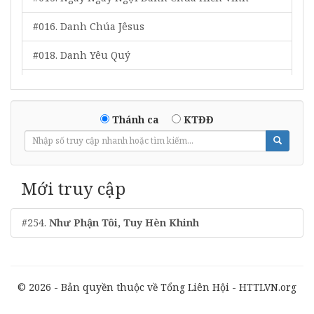
#016. Danh Chúa Jêsus
#018. Danh Yêu Quý
#019. Tôn Vinh Chúa Tôi
#020. Ngợi Khen Đấng Quân Lâm Muôn Đời
Thánh ca
KTĐĐ
#021. Cứu Chúa Siêu Việt
#022. Ta Bước Lên Si-Ôn
Mới truy cập
#023. Tôn Vinh Chân Thần
#254.
Như Phận Tôi, Tuy Hèn Khinh
#026. Chúc Cho Đấng Ngồi Trên Ngôi
#028. Phước Nguyên Từ Trời Xin Chảy Vào Lòng
#033. Dương Quang Tâm Hồn
© 2026 - Bản quyền thuộc về Tổng Liên Hội - HTTLVN.org
#039. Tôn Vinh Ba Ngôi