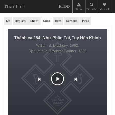
Thánh ca
KTĐĐ
Báo lỗi
Tìm kiếm
Yêu thích
Lời
Hợp âm
Sheet
Nhạc
Beat
Karaoke
PPTX
Thánh ca 254:
Như Phận Tôi, Tuy Hèn Khinh
William B. Bradbury, 1862;
Dịch lời của Elizabeth Codner, 1860