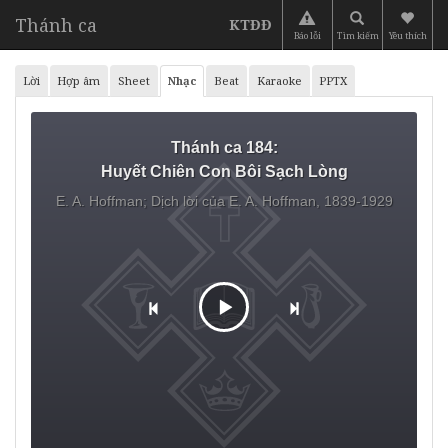
Thánh ca
KTĐĐ
Báo lỗi
Tìm kiếm
Yêu thích
Lời
Hợp âm
Sheet
Nhạc
Beat
Karaoke
PPTX
Thánh ca 184:
Huyết Chiên Con Bôi Sạch Lòng
E. A. Hoffman;
Dịch lời của E. A. Hoffman, 1839-1929