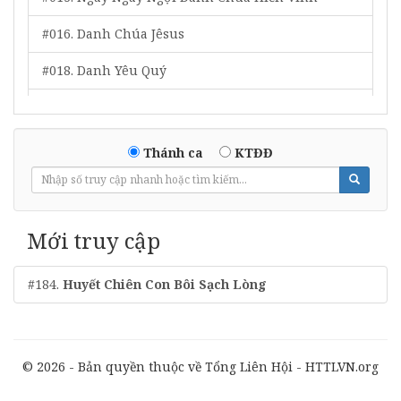
#016. Danh Chúa Jêsus
#018. Danh Yêu Quý
#019. Tôn Vinh Chúa Tôi
#020. Ngợi Khen Đấng Quân Lâm Muôn Đời
Thánh ca
KTĐĐ
#021. Cứu Chúa Siêu Việt
#022. Ta Bước Lên Si-Ôn
Mới truy cập
#023. Tôn Vinh Chân Thần
#184.
Huyết Chiên Con Bôi Sạch Lòng
#026. Chúc Cho Đấng Ngồi Trên Ngôi
#028. Phước Nguyên Từ Trời Xin Chảy Vào Lòng
#033. Dương Quang Tâm Hồn
© 2026 - Bản quyền thuộc về Tổng Liên Hội - HTTLVN.org
#039. Tôn Vinh Ba Ngôi