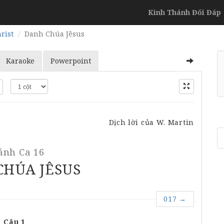
Kinh Thánh Đối Đáp
rist
Danh Chúa Jêsus
Karaoke
Powerpoint
Dịch lời của W. Martin
ánh Ca 16
CHÚA JÊSUS
017
→
Câu 1