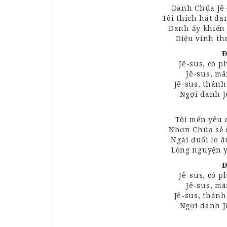
Danh
Chúa
Jê
Tôi
thích
hát da
Danh ấy khiế
Diệu vinh t
Đ
Jê
-sus, có 
Jê-sus, m
Jê-sus, thán
Ngợi danh J
Tôi
mến
yêu
Nhơn
Chúa
sẻ 
Ngài đuổi lo
â
Lòng nguyện 
Đ
Jê
-sus, có 
Jê-sus, m
Jê-sus, thán
Ngợi danh J