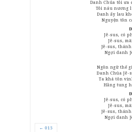
Danh
Chúa
tôi
ưa
Tôi
náu
nương l
Danh ấy lau
kh
Nguyện tôn 
Đ
Jê
-sus, có 
Jê-sus, m
Jê-sus, thán
Ngợi danh J
Ngôn
ngữ
thế
g
Danh
Chúa
Jê-s
Ta khá tôn
vin
Hằng tung 
Đ
Jê
-sus, có 
Jê-sus, m
Jê-sus, thán
Ngợi danh J
←
015