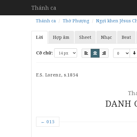
Thánh ca
Thánh ca
Thờ Phượng
Ngợi khen Jêsus Ch
Lời
Hợp âm
Sheet
Nhạc
Beat
Cỡ chữ:
E.S. Lorenz, s.1854
Th
DANH 
←
015