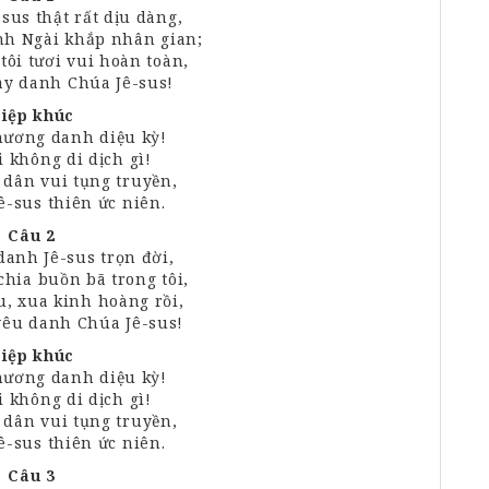
-
sus
thật
rất
dịu dàng,
nh Ngài
khắp
nhân gian;
n
tôi
tươi vui hoàn
toàn,
hay
danh
Chúa
Jê
-sus!
iệp khúc
phương
danh
diệu kỳ!
ãi không
di
dịch gì!
h dân
vui
tụng
truyền,
ê-
sus
thiên
ức
niên.
Câu 2
danh
Jê-
sus
trọn đời,
chia buồn
bã
trong tôi,
u,
xua kinh hoàng
rồi,
yêu
danh
Chúa
Jê
-sus!
iệp khúc
phương
danh
diệu kỳ!
ãi không
di
dịch gì!
h dân
vui
tụng
truyền,
ê-
sus
thiên
ức
niên.
Câu 3