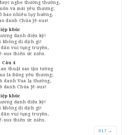
được
nghe
thường thường,
uôn và
mãi
yêu thương;
ô
bao nhiêu lụy
hường,
cao
danh
Chúa
Jê
-sus!
iệp khúc
phương
danh
diệu kỳ!
ãi không
di
dịch gì!
h dân
vui
tụng
truyền,
ê-
sus
thiên
ức
niên.
Câu 4
ian
thuật
sao
tận tường
us là
Đấng
yêu thương;
h
danh Vua lạ
thường,
hô
danh
Chúa
Jê
-sus!
iệp khúc
phương
danh
diệu kỳ!
ãi không
di
dịch gì!
h dân
vui
tụng
truyền,
ê-
sus
thiên
ức
niên.
017
→