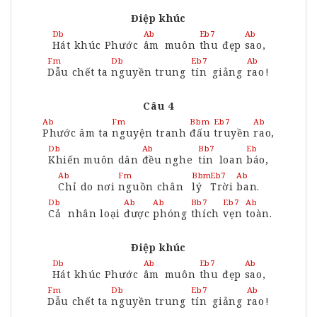
Điệp khúc
Db
Ab
Eb7
Ab
Hát
khúc Phước
âm
muôn
thu
đẹp
sao,
Fm
Db
Eb7
Ab
Dẫu
chết ta
nguyền
trung
tín
giảng
rao
!
Câu 4
Ab
Fm
Bbm
Eb7
Ab
Phước
âm ta
nguyện
tranh
đấu
truyền
rao,
Db
Ab
Bb7
Eb
Khiến
muôn dân
đều
nghe
tin
loan
báo,
Ab
Fm
Bbm
Eb7
Ab
Chỉ
do nơi
nguồn
chân
lý
Trời
ban.
Db
Ab
Ab
Bb7
Eb7
Ab
Cả
nhân loại
được
phóng
thích
vẹn
toàn.
Điệp khúc
Db
Ab
Eb7
Ab
Hát
khúc Phước
âm
muôn
thu
đẹp
sao,
Fm
Db
Eb7
Ab
Dẫu
chết ta
nguyền
trung
tín
giảng
rao
!