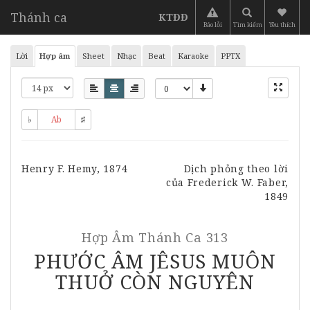
Thánh ca
KTĐĐ
Báo lỗi
Tìm kiếm
Yêu thích
Lời
Hợp âm
Sheet
Nhạc
Beat
Karaoke
PPTX
♭
Ab
♯
Henry F. Hemy, 1874
Dịch phỏng theo lời
của Frederick W. Faber,
1849
Hợp Âm
Thánh Ca 313
PHƯỚC ÂM JÊSUS MUÔN
THUỞ CÒN NGUYÊN