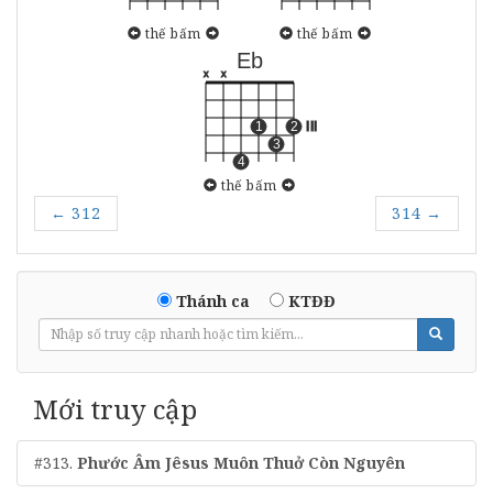
thế bấm
thế bấm
Eb
x
x
1
2
III
3
4
thế bấm
←
312
314
→
Thánh ca
KTĐĐ
Mới truy cập
#313.
Phước Âm Jêsus Muôn Thuở Còn Nguyên