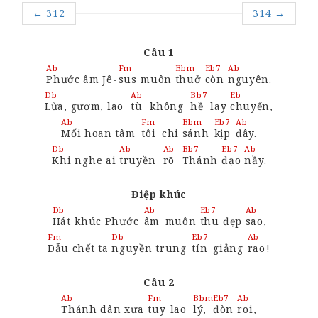
←
312
314
→
Câu 1
Ab
Fm
Bbm
Eb7
Ab
Phước
âm Jê-
sus
muôn
thuở
còn
nguyên.
Db
Ab
Bb7
Eb
Lửa,
gươm, lao
tù
không
hề
lay
chuyển,
Ab
Fm
Bbm
Eb7
Ab
Mối
hoan tâm
tôi
chi
sánh
kịp
đây.
Db
Ab
Ab
Bb7
Eb7
Ab
Khi
nghe ai
truyền
rõ
Thánh
đạo
nầy.
Điệp khúc
Db
Ab
Eb7
Ab
Hát
khúc Phước
âm
muôn
thu
đẹp
sao,
Fm
Db
Eb7
Ab
Dẫu
chết ta
nguyền
trung
tín
giảng
rao
!
Câu 2
Ab
Fm
Bbm
Eb7
Ab
Thánh
dân xưa
tuy
lao
lý,
đòn
roi,