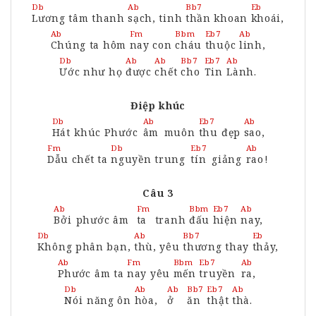
Db
Ab
Bb7
Eb
Lương
tâm thanh
sạch,
tinh
thần
khoan
khoái,
Ab
Fm
Bbm
Eb7
Ab
Chúng
ta hôm
nay
con
cháu
thuộc
linh,
Db
Ab
Ab
Bb7
Eb7
Ab
Ước
như họ
được
chết
cho
Tin
Lành.
Điệp khúc
Db
Ab
Eb7
Ab
Hát
khúc Phước
âm
muôn
thu
đẹp
sao,
Fm
Db
Eb7
Ab
Dẫu
chết ta
nguyền
trung
tín
giảng
rao
!
Câu 3
Ab
Fm
Bbm
Eb7
Ab
Bởi
phước âm
ta
tranh
đấu
hiện
nay,
Db
Ab
Bb7
Eb
Không
phân bạn,
thù,
yêu
thương
thay
thảy,
Ab
Fm
Bbm
Eb7
Ab
Phước
âm ta
nay
yêu
mến
truyền
ra,
Db
Ab
Ab
Bb7
Eb7
Ab
Nói
năng ôn
hòa,
ở
ăn
thật
thà.