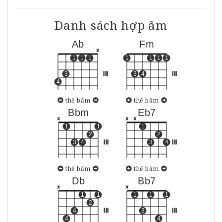
Danh sách hợp âm
Ab
Fm
x
1
1
1
1
1
1
1
3
III
3
4
III
4
thế bấm
thế bấm
Bbm
Eb7
x
x
x
1
1
1
2
2
3
4
III
3
4
III
thế bấm
thế bấm
Db
Bb7
x
x
1
1
1
1
1
2
4
III
3
III
4
4