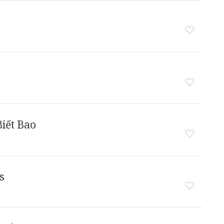
iết Bao
s