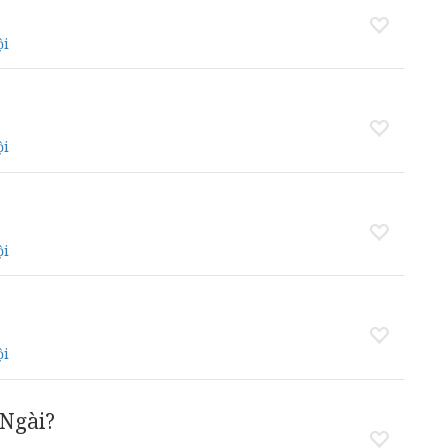
ội
ội
ội
ội
 Ngài?