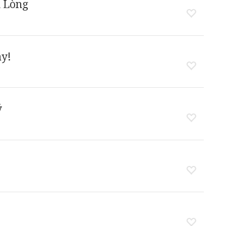
h Lòng
ày!
ý