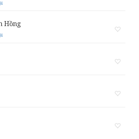
ội
n Hồng
ội