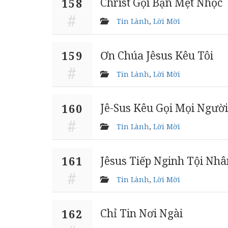
Christ Gọi Bạn Mệt Nhọc
158
Tin Lành
,
Lời Mời
Ơn Chúa Jêsus Kêu Tôi
159
Tin Lành
,
Lời Mời
Jê-Sus Kêu Gọi Mọi Người
160
Tin Lành
,
Lời Mời
Jêsus Tiếp Nginh Tội Nhâ
161
Tin Lành
,
Lời Mời
Chỉ Tin Nơi Ngài
162