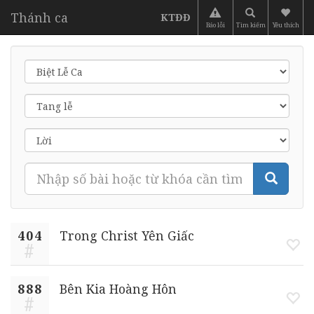
Thánh ca
KTĐĐ
Báo lỗi
Tìm kiếm
Yêu thích
404
Trong Christ Yên Giấc
888
Bên Kia Hoàng Hôn