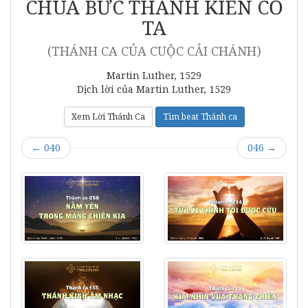
CHÚA BỨC THÀNH KIÊN CỐ
TA
(THÁNH CA CỦA CUỘC CẢI CHÁNH)
Martin Luther, 1529
Dịch lời của Martin Luther, 1529
Xem Lời Thánh Ca
Tìm beat Thánh ca
←
040
046
→