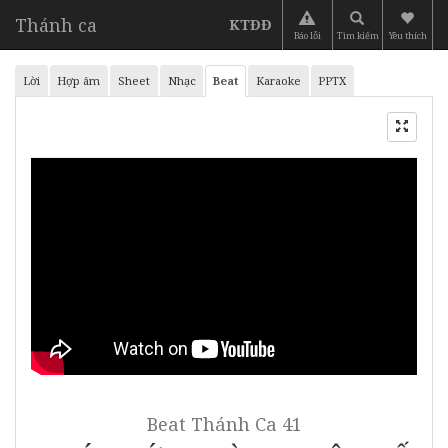
Thánh ca
KTĐĐ
Báo lỗi
Tìm kiếm
Yêu thích
Lời
Hợp âm
Sheet
Nhạc
Beat
Karaoke
PPTX
Beat
Thánh Ca 41